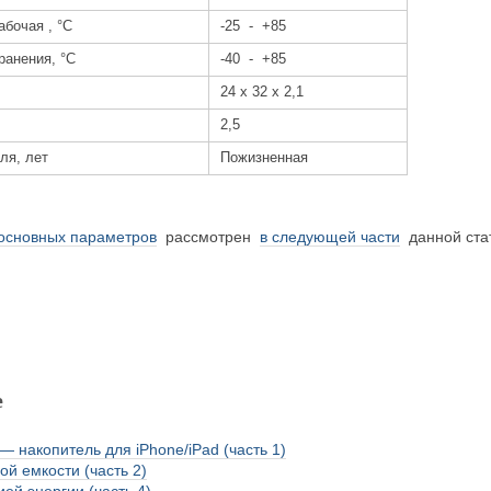
абочая , °С
-25 - +85
ранения, °С
-40 - +85
24 х 32 х 2,1
2,5
ля, лет
Пожизненная
основных параметров
рассмотрен
в следующей части
данной ста
е
— накопитель для iPhone/iPad (часть 1)
ой емкости (часть 2)
ей энергии (часть 4)