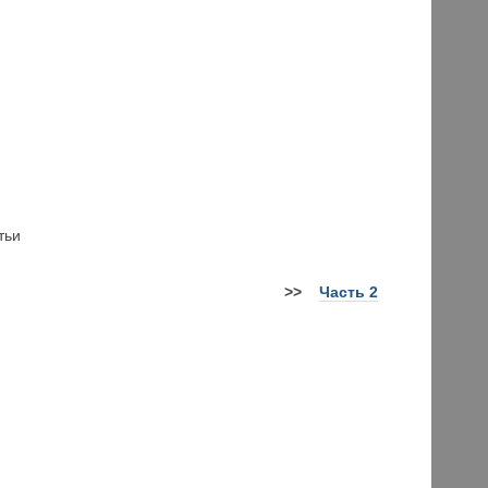
тьи
>>
Часть 2