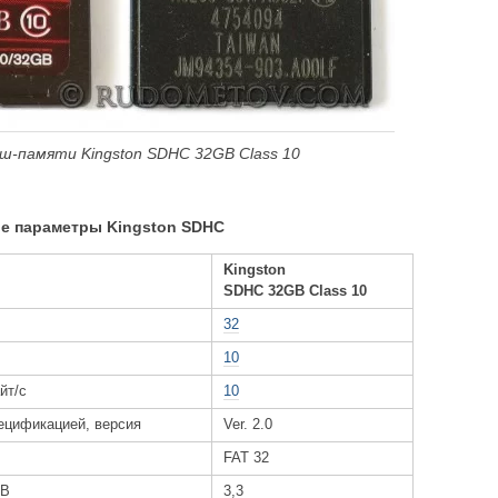
эш-памяти Kingston SDHC 32GB Class 10
ые параметры Kingston SDHC
Kingston
SDHC 32GB Class 10
32
10
йт/с
10
ецификацией, версия
Ver. 2.0
FAT 32
 В
3,3