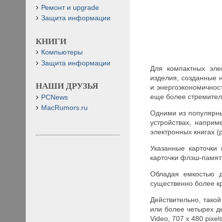
Ремонт и upgrade
Защита информации
КНИГИ
Компьютеры
Защита информации
Для компактных эле
изделия, созданные 
НАШИ ДРУЗЬЯ
и энергоэкономично
еще более стремите
PCNews
MacRumors.ru
Одними из популярны
устройствах, наприм
электронных книгах (р
Указанные карточки
карточки флэш-памяти
Обладая емкостью д
существенно более к
Действительно, такой
или более четырех д
Video, 707 х 480 pixel