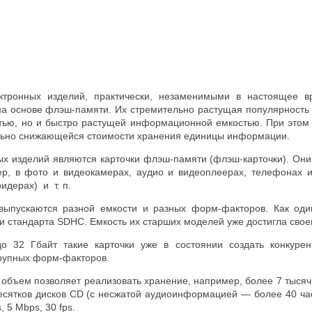
ктронных изделий, практически, незаменимыми в настоящее 
на основе флэш-памяти. Их стремительно растущая популярность 
стью, но и быстро растущей информационной емкостью. При это
льно снижающейся стоимости хранения единицы информации.
х изделий являются карточки флэш-памяти (флэш-карточки). Они
ер, в фото и видеокамерах, аудио и видеоплеерах, телефонах 
идерах) и т. п.
 выпускаются разной емкости и разных форм-факторов. Как од
 стандарта SDHC. Емкость их старших моделей уже достигла своег
о 32 Гбайт такие карточки уже в состоянии создать конкуре
рупных форм-факторов.
 объем позволяет реализовать хранение, например, более 7 тыся
есятков дисков CD (с несжатой аудиоинформацией — более 40 час
s, 5 Mbps, 30 fps.