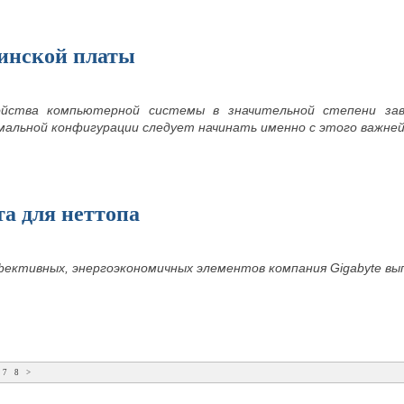
инской платы
ойства компьютерной системы в значительной степени за
альной конфигурации следует начинать именно с этого важне
а для неттопа
фективных, энергоэкономичных элементов компания Gigabyte в
7
8
>