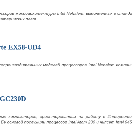
ессоров микроархитектуры Intel Nehalem, выполненных в станд
атеринских плат
yte EX58-UD4
копроизводительных моделей процессоров Intel Nehalem компа
-GC230D
m
ных компьютеров, ориентированных на работу в Интернете,
Ее основой послужили процессор Intel Atom 230
и чипсет I
ntel 94