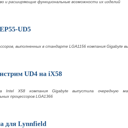
о и расширяющие функциональные возможности их изделий
-EP55-UD5
ессоров, выполненных в стандарте
LGA1156 компания Gigabyte 
нстрим UD4 на iX58
ета
Intel
X58 компания
Gigabyte выпустила очередную м
ьных процессоров
LGA1366
а для Lynnfield