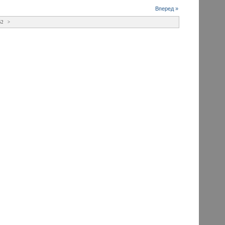
Вперед »
52
>