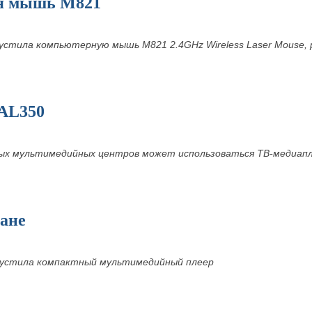
ая мышь M821
устила компьютерную мышь M821 2.4GHz Wireless Laser Mouse, 
AL350
ых мультимедийных центров может использоваться
TB-медиап
мане
пустила компактный мультимедийный плеер