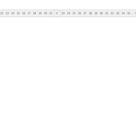
12
13
14
15
16
17
18
19
20
21
22
23
24
25
26
27
28
29
30
31
32
33
34
35
...