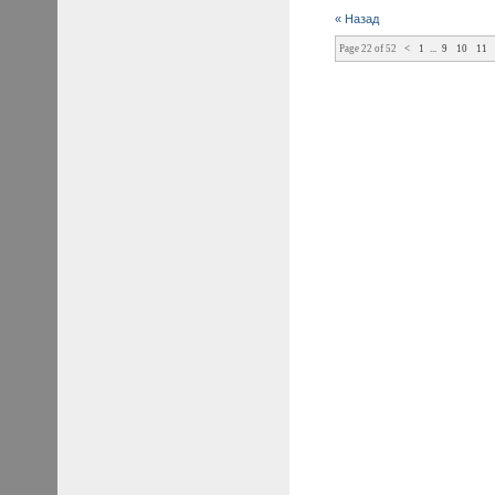
« Назад
Page 22 of 52
<
1
...
9
10
11