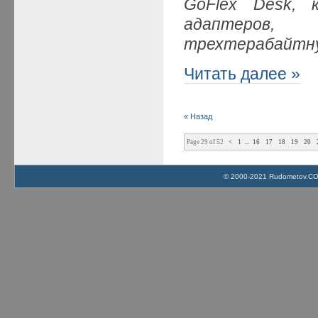
GoFlex Desk, 
адаптеров,
трехтерабайтну
Читать далее »
« Назад
Page 29 of 52
<
1
...
16
17
18
19
20
© 2000-2021 Rudometov.COM 