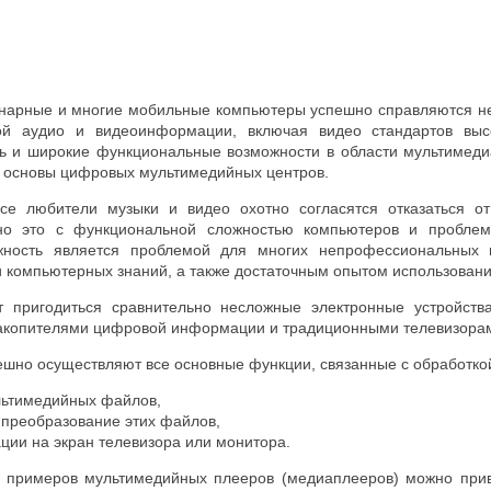
нарные и многие мобильные компьютеры успешно справляются не
ой аудио и видеоинформации, включая видео стандартов вы
ь и широкие функциональные возможности в области мультимеди
ве основы цифровых мультимедийных центров.
се любители музыки и видео охотно согласятся отказаться о
но это с функциональной сложностью компьютеров и пробле
жность является проблемой для многих непрофессиональных п
ти компьютерных знаний, а также достаточным опытом использован
т пригодиться сравнительно несложные электронные устройст
акопителями цифровой информации и традиционными телевизора
пешно осуществляют все основные функции, связанные с обработк
льтимедийных файлов,
преобразование этих файлов,
ии на экран телевизора или монитора.
з примеров мультимедийных плееров (медиаплееров) можно приве