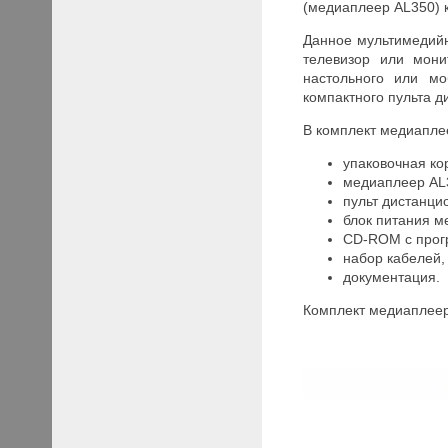
(медиаплеер AL350) 
Данное мультимедийн
телевизор или мони
настольного или мо
компактного пульта д
В комплект медиапле
упаковочная ко
медиаплеер AL
пульт дистанци
блок питания м
CD-ROM с прог
набор кабелей,
документация.
Комплект медиаплеер