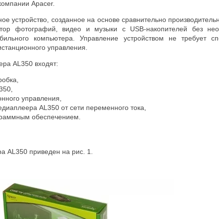
компании Apacer.
ое устройство, созданное на основе сравнительно производительн
тор фотографий, видео и музыки с USB-накопителей без необ
бильного компьютера. Управление устройством не требует 
истанционного управления.
ера AL350 входят:
робка,
350,
онного управления,
едиаплеера AL350 от сети переменного тока,
раммным обеспечением.
а AL350 приведен на рис. 1.