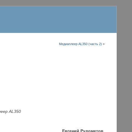
Медиаплеер AL350 (часть 2)
»
леер AL350
Е
вгений Рудометов