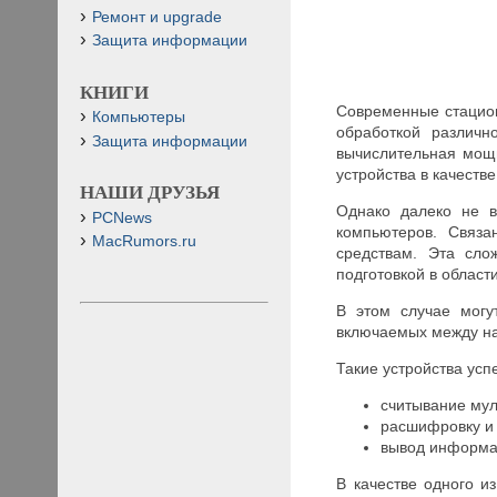
Ремонт и upgrade
Защита информации
КНИГИ
Современные стацио
Компьютеры
обработкой различн
Защита информации
вычислительная мощ
устройства в качест
НАШИ ДРУЗЬЯ
Однако далеко не в
PCNews
компьютеров. Связа
MacRumors.ru
средствам. Эта сло
подготовкой в облас
В этом случае могу
включаемых между н
Такие устройства ус
считывание му
расшифровку и 
вывод информац
В качестве одного и