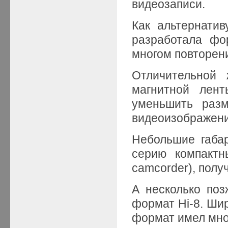
видеозаписи.
Как альтернати
разработала фо
многом повторен
Отличительной 
магнитной лен
уменьшить разм
видеоизображени
Небольшие габар
серию компактн
camcorder), пол
А несколько по
формат Hi-8. Шир
формат имел мно