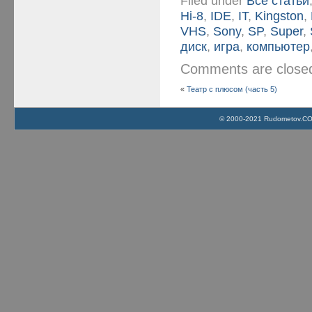
Filed under
Все статьи
Hi-8
,
IDE
,
IT
,
Kingston
,
VHS
,
Sony
,
SP
,
Super
,
диск
,
игра
,
компьютер
Comments are clos
«
Театр с плюсом (часть 5)
© 2000-2021 Rudometov.COM 