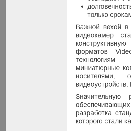
долговечнос
только срока
Важной вехой в
видеокамер ста
конструктивную
форматов Vide
технологиям 
миниатюрные ко
носителями, 
видеоустройств. 
Значительную 
обеспечивающи
разработка ста
которого стали к