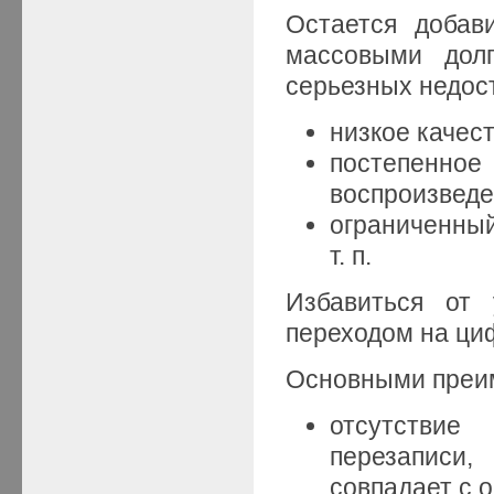
Остается добав
массовыми дол
серьезных недост
низкое качес
постепенно
воспроизведе
ограниченны
т. п.
Избавиться от
переходом на ци
Основными преим
отсутствие
перезаписи
совпадает с 