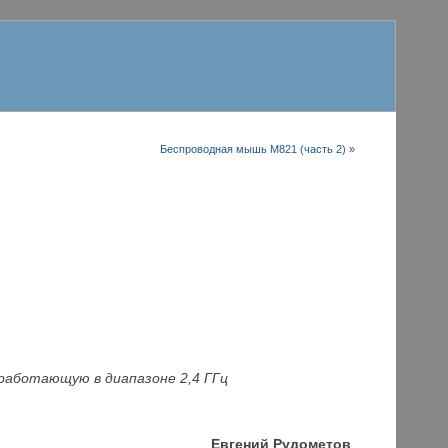
Беспроводная мышь M821 (часть 2)
»
работающую в диапазоне 2,4 ГГц
Е
вгений Рудометов