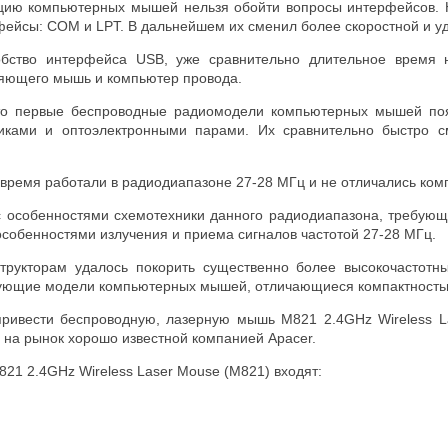
цию компьютерных мышей нельзя обойти вопросы интерфейсов. 
ейсы: COM и LPT. В дальнейшем их сменил более скоростной и у
бство интерфейса USB, уже сравнительно длительное время 
няющего мышь и компьютер провода.
что первые беспроводные радиомодели компьютерных мышей поя
ками и оптоэлектронными парами. Их сравнительно быстро с
 время работали в радиодиапазоне 27-28 МГц и не отличались ком
 с особенностями схемотехники данного радиодиапазона, требующ
особенностями излучения и приема сигналов частотой 27-28 МГц.
трукторам удалось покорить существенно более высокочастотны
вующие модели компьютерных мышей, отличающиеся компактность
привести беспроводную, лазерную мышь M821 2.4GHz Wireless L
 на рынок хорошо известной компанией Apacer.
821 2.4GHz Wireless Laser Mouse (M821) входят: