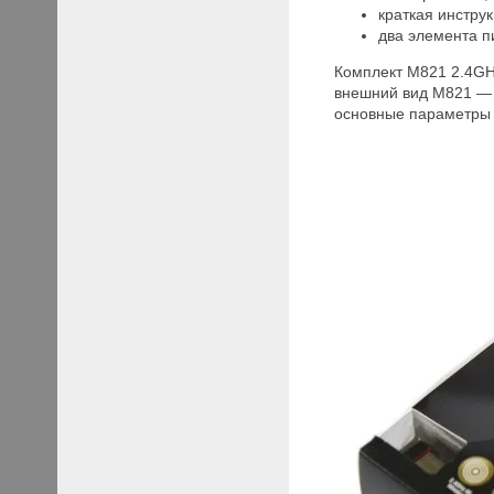
краткая инструк
два элемента п
Комплект M821 2.4GHz
внешний вид M821 — 
основные параметры 