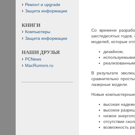
Ремонт и upgrade
Защита информации
КНИГИ
Со времени разрабо
Компьютеры
шестидесятых годов,
Защита информации
моделей, которые от
дизайном,
НАШИ ДРУЗЬЯ
используемыми
PCNews
реализованными
MacRumors.ru
В результате эволю
сравнительно просты
лазерные модели.
Новые компьютерные
высокая надежн
высокое разре
низкое энергоп
отсутствие ско
возможность ра