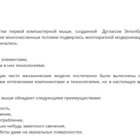
тки первой компьютерной мыши, созданной Дугласом Энгелбар
 ее многочисленные потомки подверлись многократной модернизац
личались:
 элементами,
 в них технологиями.
ции чисто механические модели постепенно были вытеснены о
ми оптическими компонентами и технологиями, но в настоящее 
 мыши обладают следующими преимуществами:
ость,
шение,
отребление,
лько-нибудь заметного свечения,
боты даже на зеркальных поверхностях.