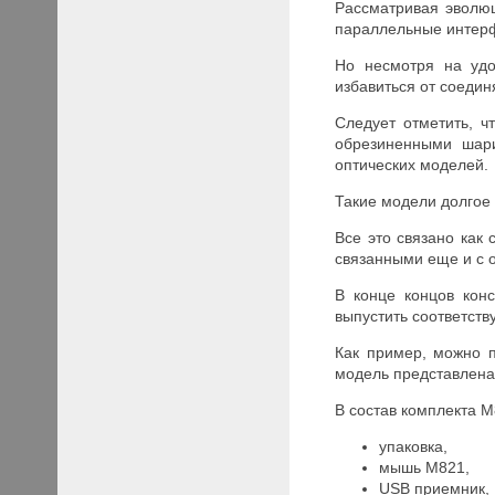
Рассматривая эволю
параллельные интерф
Но несмотря на удо
избавиться от соеди
Следует отметить, 
обрезиненными шари
оптических моделей.
Такие модели долгое
Все это связано как
связанными еще и с 
В конце концов конс
выпустить соответст
Как пример, можно 
модель представлена
В состав комплекта M
упаковка,
мышь M821,
USB приемник,