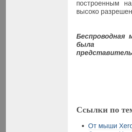
построенным на
высоко разрешен
Беспроводная м
была пре
представительс
Ссылки по те
От мыши Xero