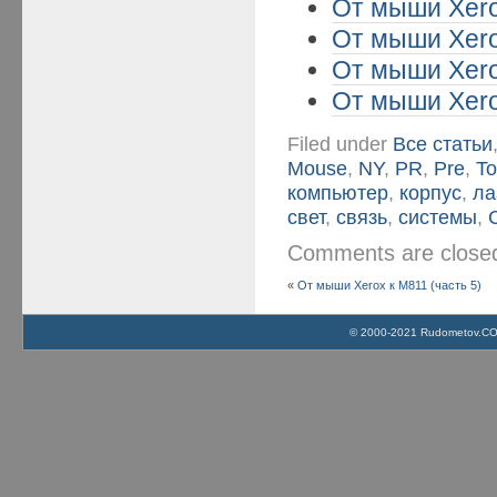
От мыши Xero
От мыши Xero
От мыши Xero
От мыши Xero
Filed under
Все статьи
Mouse
,
NY
,
PR
,
Pre
,
T
компьютер
,
корпус
,
ла
свет
,
связь
,
системы
,
Comments are clos
«
От мыши Xerox к M811 (часть 5)
© 2000-2021 Rudometov.COM 