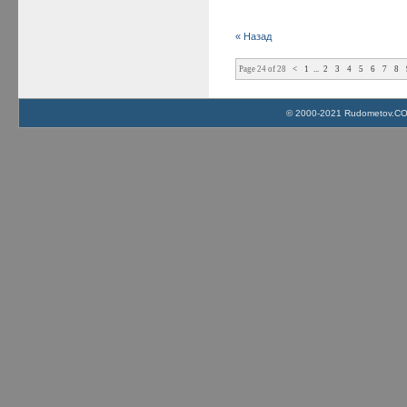
« Назад
Page 24 of 28
<
1
...
2
3
4
5
6
7
8
© 2000-2021 Rudometov.COM 