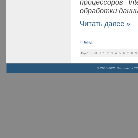
процессоров In
обработки данн
Читать далее »
« Назад
Page 13 of 28
<
1
2
3
4
5
6
7
8
9
© 2000-2021 Rudometov.COM 