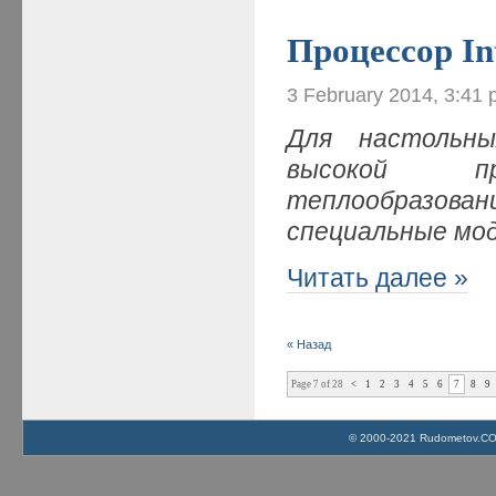
Процессор Int
3 February 2014, 3:41
Для настольн
высокой пр
теплообразов
специальные мод
Читать далее »
« Назад
Page 7 of 28
<
1
2
3
4
5
6
7
8
9
© 2000-2021 Rudometov.COM 