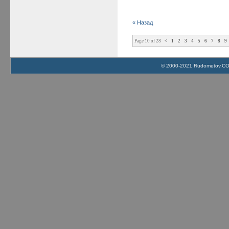
« Назад
Page 10 of 28
<
1
2
3
4
5
6
7
8
9
© 2000-2021 Rudometov.COM 