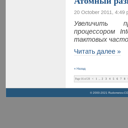
Атомный раз
20 October 2011, 4:49
Увеличить п
процессором
In
тактовых част
Читать далее »
« Назад
Page 16 of 28
<
1
...
2
3
4
5
6
7
8
© 2000-2021 Rudometov.COM 