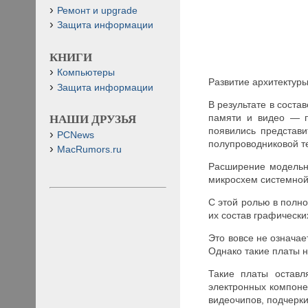
Ремонт и upgrade
Защита информации
КНИГИ
Компьютеры
Развитие архитектуры
Защита информации
В результате в соста
памяти и видео — п
НАШИ ДРУЗЬЯ
появились представ
PCNews
полупроводниковой те
MacRumors.ru
Расширение модельн
микросхем системной 
С этой ролью в полно
их состав графически
Это вовсе не означае
Однако такие платы н
Такие платы оставл
электронных компоне
видеочипов, подчерк