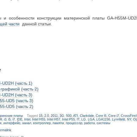
 и особенности конструкции материнской платы GA-H55M-UD2
щей части
данной статьи.
е
-UD2H (часть 1)
 графикой (часть 2)
-UD2H (часть 3)
55-UD5 (часть 3)
55-UD5 (часть 2)
ринские платы
Tagged
15
,
2.0
,
2011
,
3G
,
500
,
ATI
,
Clarkdale
,
Core i5
,
Core i7
,
CrossFire
MI
,
i3
,
i5
,
i7
,
IDE
,
Intel
,
Intel H55
,
Intel H57
,
Intel P55
,
IT
,
LG
,
LGA
,
LGA1156
,
Lynnfield
,
NY
,
Op
к
,
интерфейс
,
канал
,
контроллер
,
памяти
,
процессор
,
работа
,
системы
rmalink