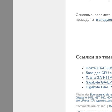
Основные параметры
приведены
в следую
Ссылки по тем
Плата GA-H55M
База для CPU с
Плата GA-H55M
Gigabyte GA-EP
Gigabyte GA-EP
Filed under
Все статьи
,
Мате
Gigabyte
,
H55
,
H57
,
HD
,
HD
WordPress
,
XP
,
адаптер
,
дис
Comments are closed
|
Pe