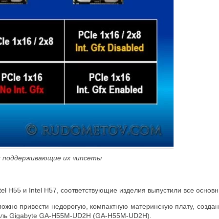
 и поддерживающие их чипсеты
tel H55 и Intel H57, соответствующие изделия выпустили все основ
ожно привести недорогую, компактную материнскую плату, создан
ель Gigabyte GA-H55M-UD2H (GA-H55M-UD2H).