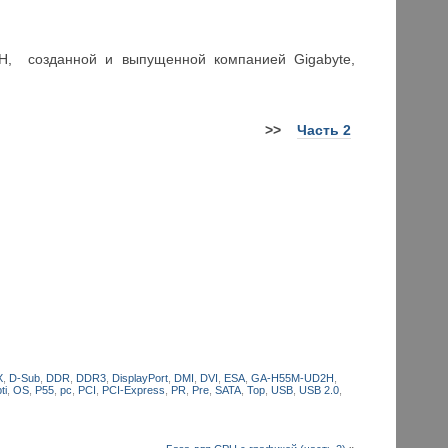
H, созданной и выпущенной компанией Gigabyte,
>>
Часть 2
X
,
D-Sub
,
DDR
,
DDR3
,
DisplayPort
,
DMI
,
DVI
,
ESA
,
GA-H55M-UD2H
,
ti
,
OS
,
P55
,
pc
,
PCI
,
PCI-Express
,
PR
,
Pre
,
SATA
,
Top
,
USB
,
USB 2.0
,