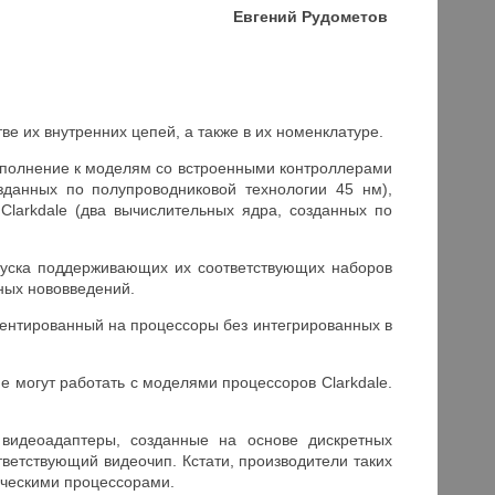
Евгений Рудометов
ве их внутренних цепей, а также в их номенклатуре.
в дополнение к моделям со встроенными контроллерами
зданных по полупроводниковой технологии 45 нм),
larkdale (два вычислительных ядра, созданных по
пуска поддерживающих их соответствующих наборов
ных нововведений.
риентированный на процессоры без интегрированных в
не могут работать с моделями процессоров Clarkdale.
 видеоадаптеры, созданные на основе дискретных
ветствующий видеочип. Кстати, производители таких
ическими процессорами.