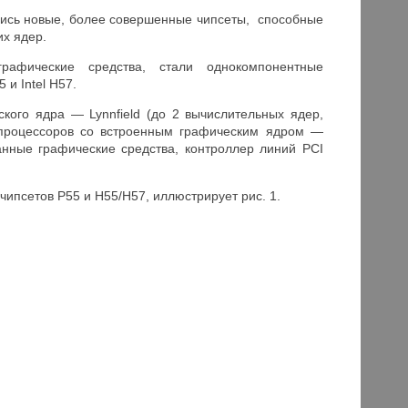
ались новые, более совершенные чипсеты, способные
их ядер.
афические средства, стали однокомпонентные
 и Intel H57.
кого ядра — Lynnfield (до 2 вычислительных ядер,
и процессоров со встроенным графическим ядром —
анные графические средства, контроллер линий PCI
чипсетов P55 и H55/H57, иллюстрирует рис. 1.