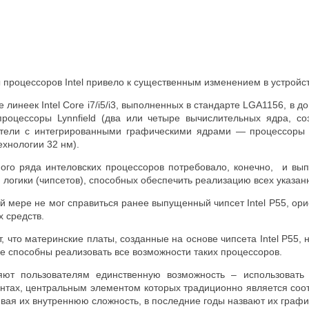
 процессоров Intel привело к существенным изменением в устройст
ве линеек Intel Core i7/i5/i3, выполненных в стандарте LGA1156, 
роцессоры Lynnfield (два или четыре вычислительных ядра, со
ители с интегрированными графическими ядрами — процессоры C
хнологии 32 нм).
ого ряда интеловских процессоров потребовало, конечно, и вы
логики (чипсетов), способных обеспечить реализацию всех указан
й мере не мог справиться ранее выпущенный чипсет Intel P55, о
х средств.
т, что материнские платы, созданные на основе чипсета Intel P55, 
е способны реализовать все возможности таких процессоров.
яют пользователям единственную возможность – использовать
нтах, центральным элементом которых традиционно является соот
ивая их внутреннюю сложность, в последние годы назвают их граф