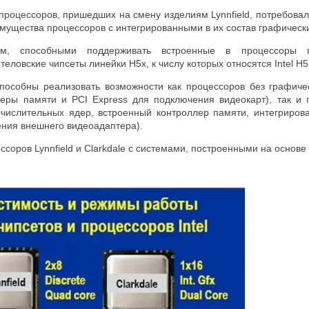
 процессоров, пришедших на смену изделиям Lynnfield, потребов
мущества процессоров с интегрированными в их состав графическ
м, способными поддерживать встроенные в процессоры гр
еловские чипсеты линейки H5x, к числу которых относятся Intel H55
пособны реализовать возможности как процессоров без графичес
леры памяти и PCI Express для подключения видеокарт), так 
вычислительных ядер, встроенный контроллер памяти, интегриров
ения внешнего видеоадаптера).
соров Lynnfield и Clarkdale с системами, построенными на основе 