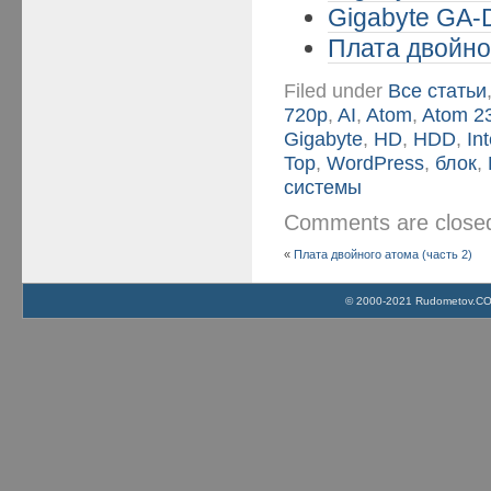
Gigabyte GA-
Плата двойног
Filed under
Все статьи
720p
,
AI
,
Atom
,
Atom 2
Gigabyte
,
HD
,
HDD
,
Int
Top
,
WordPress
,
блок
,
системы
Comments are clos
«
Плата двойного атома (часть 2)
© 2000-2021 Rudometov.COM 