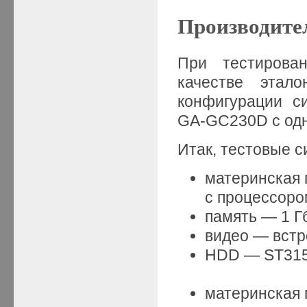
Производите
При тестирова
качестве этал
конфигурации с
GA-GC230D с одн
Итак, тестовые с
материнская
с процессором
память — 1 Г
видео — встр
HDD — ST3150
материнская