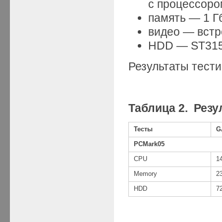
с процессором
память — 1 Г
видео — встр
HDD — ST3150
Результаты тести
Таблица 2. Рез
Тесты
G
PCMark05
CPU
1
Memory
2
HDD
7