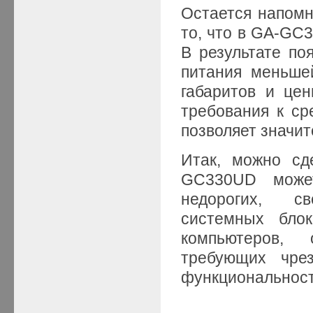
Остается напомн
то, что в GA-GC
В результате по
питания меньше
габаритов и це
требования к ср
позволяет значит
Итак, можно сд
GC330UD може
недорогих, с
системных бло
компьютеров,
требующих чрез
функциональност