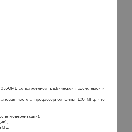
l 855GME со встроенной графической подсистемой и
 тактовая частота процессорной шины 100 МГц, что
осле модернизации),
ии),
5GME,