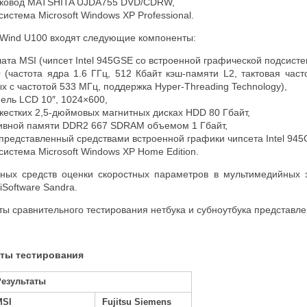
сковод MATSHITA UJDA755 DVD/CDRW,
истема Microsoft Windows XP Professional.
I Wind U100 входят следующие компоненты:
ата MSI (чипсет Intel 945GSE со встроенной графической подсисте
0 (частота ядра 1.6 ГГц, 512 Кбайт кэш-памяти L2, тактовая ча
х с частотой 533 МГц, поддержка Hyper-Threading Technology),
ель LCD 10″, 1024×600,
жестких 2,5-дюймовых магнитных дисках HDD 80 Гбайт,
ивной памяти DDR2 667 SDRAM объемом 1 Гбайт,
представленный средствами встроенной графики чипсета Intel 945
истема Microsoft Windows XP Home Edition.
мных средств оценки скоростных параметров в мультимедийных 
iSoftware Sandra.
ы сравнительного тестирования нетбука и субноутбука представлены
аты тестирования
Результаты
MSI
Fujitsu Siemens