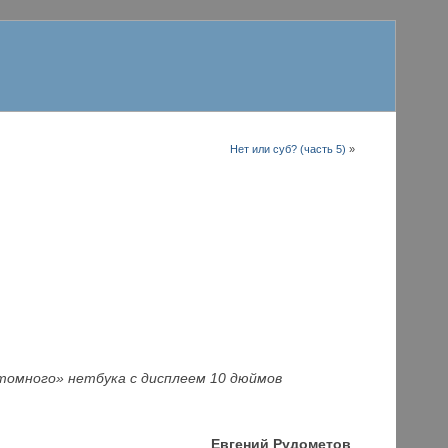
Нет или суб? (часть 5)
»
атомного» нетбука с дисплеем 10 дюймов
Е
вгений Рудометов