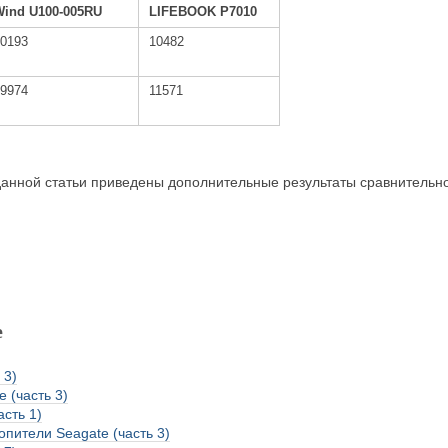
Wind U100-005RU
LIFEBOOK P7010
10193
10482
19974
11571
анной статьи приведены дополнительные результаты сравнительно
е
 3)
 (часть 3)
асть 1)
пители Seagate (часть 3)