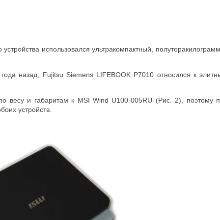
о устройства использовался ультракомпактный, полуторакилограмм
ода назад, Fujitsu Siemens LIFEBOOK P7010 относился к элитн
 по весу и габаритам к MSI Wind U100-005RU (Рис. 2), поэтому 
боих устройств.