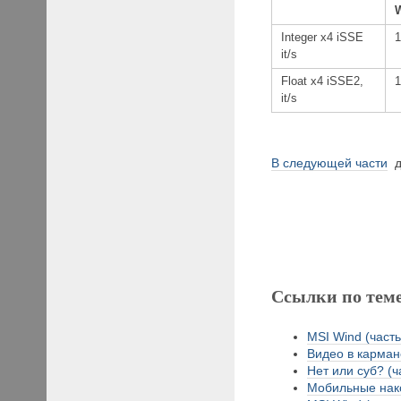
Integer x4 iSSE
it/s
Float x4 iSSE2,
it/s
В следующей части
д
Ссылки по тем
MSI Wind (часть
Видео в кармане
Нет или суб? (ч
Мобильные нако