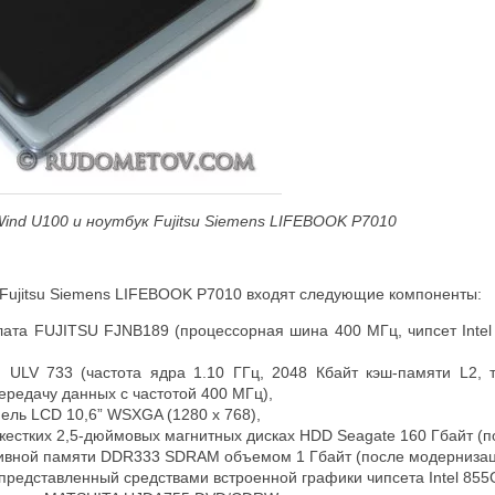
Wind
U
100 и ноутбук Fujitsu
Siemens
LIFEBOOK
P
7010
а Fujitsu Siemens LIFEBOOK P7010 входят следующие компоненты:
лата FUJITSU FJNB189 (процессорная шина 400 МГц, чипсет Inte
 M ULV 733 (частота ядра 1.10 ГГц, 2048 Кбайт кэш-памяти L2,
ередачу данных с частотой 400 МГц),
ель LCD 10,6” WSXGA (1280 x 768),
жестких 2,5-дюймовых магнитных дисках HDD Seagate 160 Гбайт (п
ивной памяти DDR333 SDRAM объемом 1 Гбайт (после модернизац
представленный средствами встроенной графики чипсета Intel 85