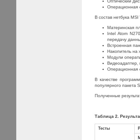
Оптический ди
Операционная с
В состав нетбука MS
Материнская пл
Intel Atom N27
передачу данны
Встроенная пан
Накопитель на 
Модули операт
Видеоадаптер, 
Операционная с
В качестве програм
популярного пакета S
Полученные результат
Таблица 2. Результ
Тесты