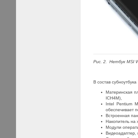
Рис. 2. Нетбук
MSI
В состав субноутбук
Материнская п
ICH4M),
Intel Pentium
обеспечивает п
Встроенная пан
Накопитель на 
Модули операт
Видеоадаптер, 