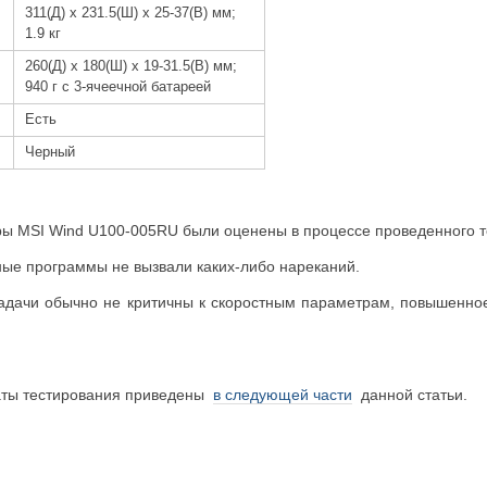
311(Д) x 231.5(Ш) x 25-37(В) мм;
1.9 кг
260(Д) x 180(Ш) x 19-31.5(В) мм;
940 г с 3-ячеечной батареей
Есть
Черный
ы MSI Wind U100-005RU были оценены в процессе проведенного т
ные программы не вызвали каких-либо нареканий.
 задачи обычно не критичны к скоростным параметрам, повышен
аты тестирования приведены
в следующей части
данной статьи.