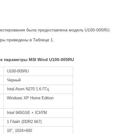
тестирования была предоставлена модель U100-005RU.
ры приведены в Таблице 1.
е параметры MSI Wind U100-005RU
U100-005RU
Черный
Intel Atom N270 1.6 ГГц
Windows XP Home Edition
Intel 945GSE + ICH7M
1 Гбайт (DDR2 667)
10″, 1024×600