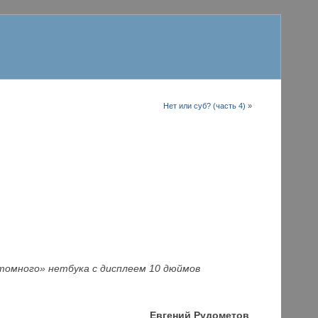
Нет или суб? (часть 4)
»
атомного» нетбука с дисплеем 10 дюймов
Е
вгений Рудометов