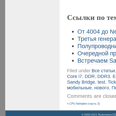
Ссылки по те
От 4004 до Ne
Третья генера
Полупроводни
Очередной про
Встречаем San
Filed under
Все статьи
Core i7
,
DDR
,
DDR3
,
E
Sandy Bridge
,
test
,
Tic
мобильные
,
нового
,
П
Comments are clos
«
CPU Nehalem (часть 3)
© 2000-2021 Rudometov.COM 