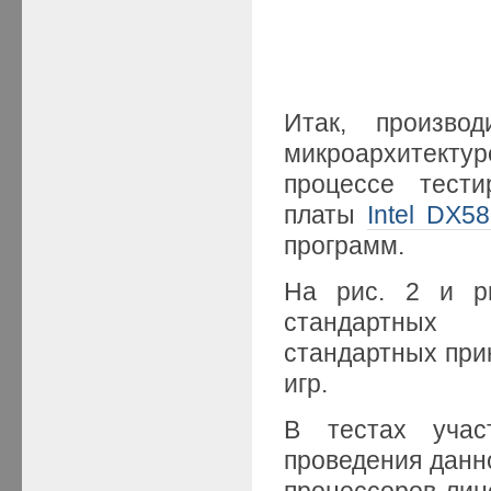
Итак, производ
микроархитект
процессе тести
платы
Intel DX5
программ.
На рис. 2 и ри
стандартных 
стандартных при
игр.
В тестах учас
проведения данн
процессоров линее