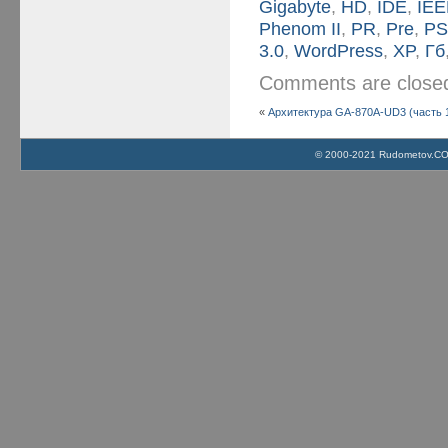
Gigabyte
,
HD
,
IDE
,
IEE
Phenom II
,
PR
,
Pre
,
PS
3.0
,
WordPress
,
XP
,
Гб
Comments are clos
«
Архитектура GA-870A-UD3 (часть 
© 2000-2021 Rudometov.COM 