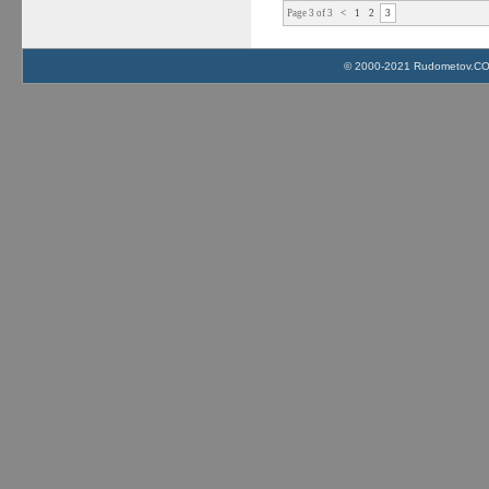
Page 3 of 3
<
1
2
3
© 2000-2021 Rudometov.COM 