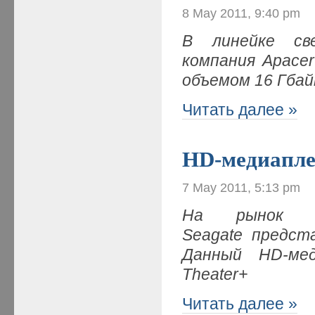
8 May 2011, 9:40 pm
В линейке св
компания Apace
объемом 16 Гба
Читать далее »
HD-медиапле
7 May 2011, 5:13 pm
На рынок му
Seagate предст
Данный HD-меди
Theater+
Читать далее »