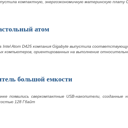
выпустила компактную, энергоэкономичную материнскую плату
астольный атом
а Intel Atom D425 компания Gigabyte выпустила соответствующ
ых компьютеров, ориентированных на выполнение относительно
тель большой емкости
нке появились сверкомпактные USB-накопители, созданные 
костью 128 Гбайт