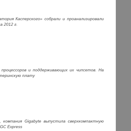
тория Касперского» собрали и проанализировали
а 2012 г.
 процессоров и поддерживающих их чипсетов. На
атеринскую плату
 компания Gigabyte в
ыпустила сверхкомпактную
5G
С Express