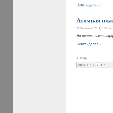
Читать далее »
Атомная плат
28 September 2011, 3:36 pm
На основе высокоэф
Читать далее »
« Назад
Page 2 of 3
<
1
2
3
>