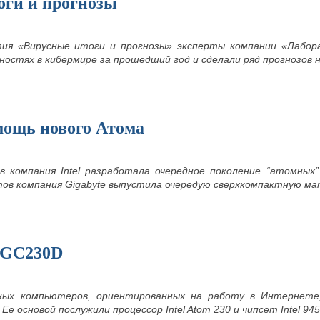
оги и прогнозы
ия «Вирусные итоги и прогнозы» эксперты компании «Лабора
остях в кибермире за прошедший год и сделали ряд прогнозов н
мощь нового Атома
 компания Intel разработала очередное поколение “атомных”
тов компания Gigabyte выпустила очередую сверхкомпактную м
-GC230D
m
ных компьютеров, ориентированных на работу в Интернете,
Ее основой послужили процессор Intel Atom 230
и чипсет I
ntel 94