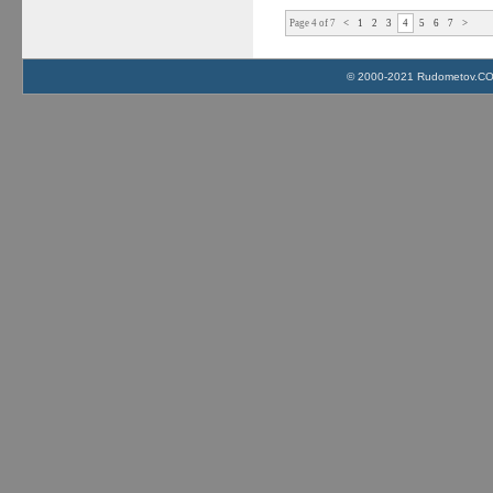
Page 4 of 7
<
1
2
3
4
5
6
7
>
© 2000-2021 Rudometov.COM 