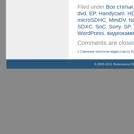
Filed under
Все статьи
dvd
,
EP
,
Handycam
,
H
microSDHC
,
MiniDV
,
N
SDXC
,
SoC
,
Sony
,
SP
,
WordPress
,
видеокам
Comments are clos
«
Сменные носители видео (часть 5
© 2000-2021 Rudometov.COM 