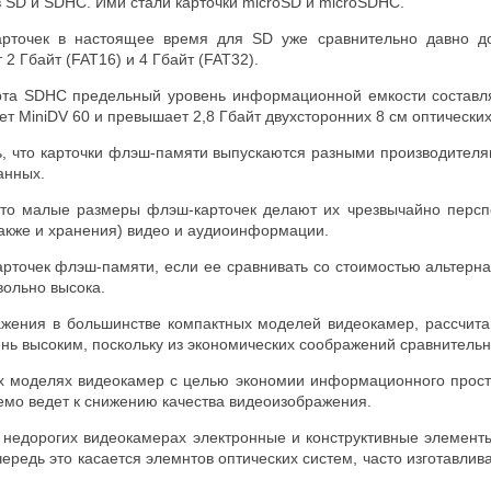
 SD и SDHC. Ими стали карточки microSD и microSDHC.
арточек в настоящее время для SD уже сравнительно давно до
 2 Гбайт (FAT16) и 4 Гбайт (FAT32).
рта SDHC предельный уровень информационной емкости составляе
ет MiniDV 60 и превышает 2,8 Гбайт двухсторонних 8 см оптически
, что карточки флэш-памяти выпускаются разными производителям
анных.
 что малые размеры флэш-карточек делают их чрезвычайно перс
также и хранения) видео и аудиоинформации.
арточек флэш-памяти, если ее сравнивать со стоимостью альтерн
вольно высока.
ажения в большинстве компактных моделей видеокамер, рассчит
ень высоким, поскольку из экономических соображений сравнитель
их моделях видеокамер с целью экономии информационного прос
емо ведет к снижению качества видеоизображения.
 недорогих видеокамерах электронные и конструктивные элементы
чередь это касается элемнтов оптических систем, часто изготавлив