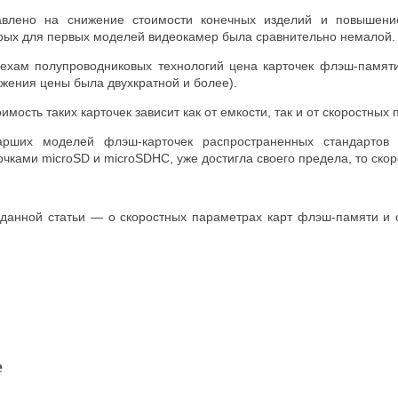
авлено на снижение стоимости конечных изделий и повышени
торых для первых моделей видеокамер была сравнительно немал
пехам полупроводниковых технологий цена карточек флэш-памят
ижения цены была двухкратной и более).
имость таких карточек зависит как от емкости, так и от скоростных
арших моделей флэш-карточек распространенных стандарто
чками microSD и microSDHC, уже достигла своего предела, то ск
анной статьи — о скоростных параметрах карт флэш-памяти и 
е