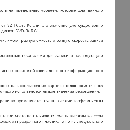
стигла предельных уровней, которые для данного
т 32 Гбайт. Кстати, это значение уже существенно
х дисков DVD-R/-RW.
и, имеют разную емкость и разную скорость записи
пективными носителями для записи и последующего
ативных носителей эквивалентного информационного
анных на использование карточек флэш-памяти пока
но часто используются низкие значения разрешений.
транства применяются очень высокие коэффициенты
 также часто не отличаются очень высоким классом
аемых из прозрачного пластика, а не из специального