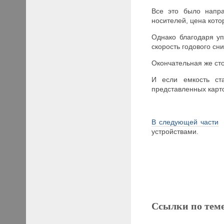
Все это было напр
носителей, цена ко
Однако благодаря у
скорость годового сн
Окончательная же сто
И если емкость ст
представленных карто
В следующей части
д
устройствами.
Ссылки по тем