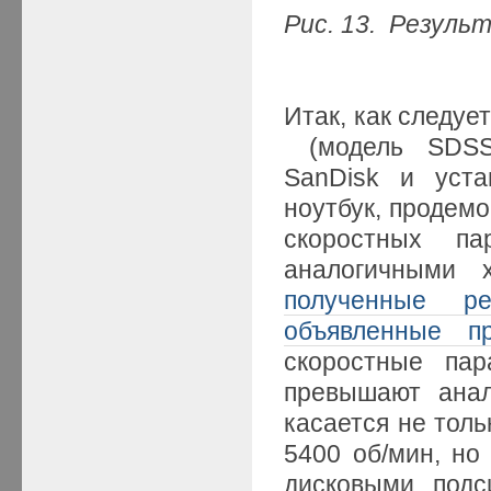
Рис. 13. Резуль
Итак, как следуе
(модель SDSSD
SanDisk и уст
ноутбук, продем
скоростных п
аналогичными 
полученные ре
объявленные пр
скоростные п
превышают анал
касается не толь
5400 об/мин, но
дисковыми под