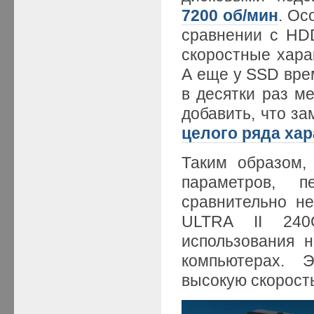
7200 об/мин
. Ос
сравнении с HDD
скоростные хар
А еще у SSD вре
в десятки раз м
добавить, что з
целого ряда хар
Таким образом,
параметров, п
сравнительно н
ULTRA II 240
использования н
компьютерах. Э
высокую скорост