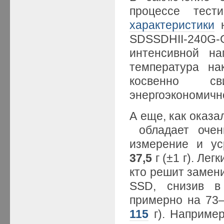
процессе тес
характеристики
н
SDSSDHII-240
интенсивной на
температура на
косвенно с
энергоэкономичн
А еще, как оказ
обладает очень
измерение и ус
37,5
г (±1 г). Ле
кто решит замени
SSD, снизив в
примерно на 73
115
г). Например