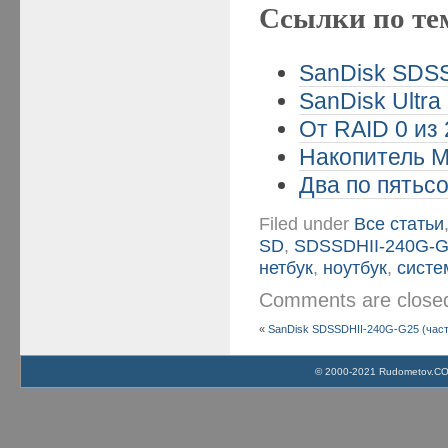
Ссылки по те
SanDisk SDSS
SanDisk Ultra
От RAID 0 из
Накопитель M
Два по пятьсо
Filed under
Все статьи
SD
,
SDSSDHII-240G-
нетбук
,
ноутбук
,
систе
Comments are clos
«
SanDisk SDSSDHII-240G-G25 (част
© 2000-2021 Rudometov.COM 