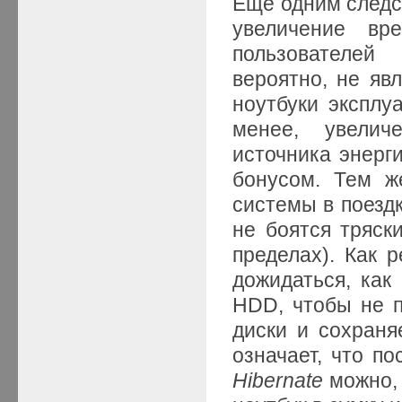
Еще одним следс
увеличение вр
пользователей
вероятно, не яв
ноутбуки эксплу
менее, увелич
источника энерг
бонусом. Тем ж
системы в поездк
не боятся тряск
пределах). Как р
дожидаться, как
HDD, чтобы не 
диски и сохран
означает, что п
Hibernate
можно, 