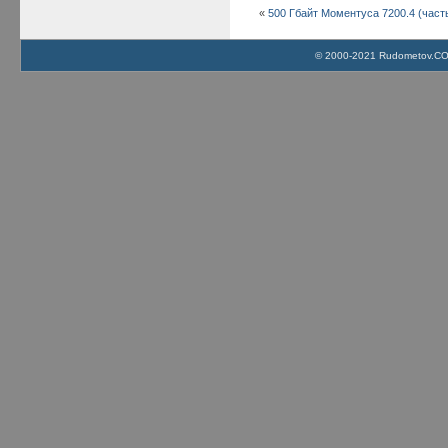
«
500 Гбайт Моментуса 7200.4 (часть
© 2000-2021 Rudometov.COM 