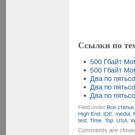
Ссылки по те
500 Гбайт Мом
500 Гбайт Мом
Два по пятьсо
Два по пятьсо
Два по пятьсо
Filed under
Все статьи
High End
,
IDE
,
media
,
test
,
Time
,
Top
,
USA
,
W
Comments are clos