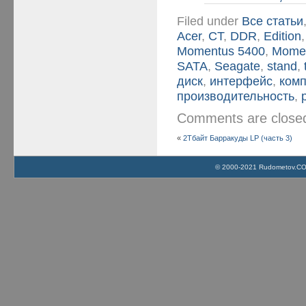
Filed under
Все статьи
Acer
,
CT
,
DDR
,
Edition
Momentus 5400
,
Momen
SATA
,
Seagate
,
stand
,
диск
,
интерфейс
,
ком
производительность
,
Comments are clos
«
2Тбайт Барракуды LP (часть 3)
© 2000-2021 Rudometov.COM 