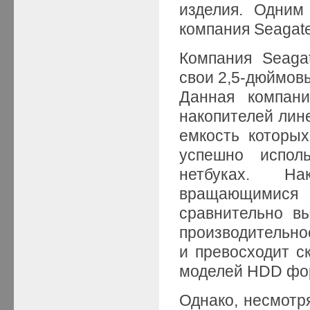
изделия. Одним
компания Seaga
Компания Seaga
свои 2,5-дюймовы
Данная компан
накопителей лине
емкость которых
успешно испол
нетбуках. Н
вращающимися 
сравнительно в
производительнос
и превосходит 
моделей HDD фор
Однако, несмотр