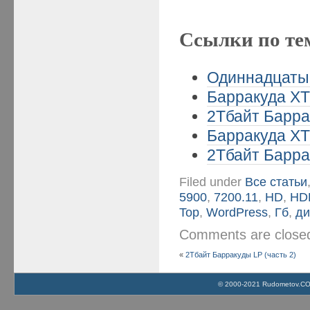
Ссылки по те
Одиннадцатый
Барракуда XT 
2Тбайт Барра
Барракуда XT 
2Тбайт Барра
Filed under
Все статьи
5900
,
7200.11
,
HD
,
HD
Top
,
WordPress
,
Гб
,
ди
Comments are clos
«
2Тбайт Барракуды LP (часть 2)
© 2000-2021 Rudometov.COM 