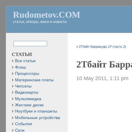
Rudometov.COM
статьи, обзоры, книги и новости
«
2Тбайт Барракуды LP (часть 2)
СТАТЬИ
Все статьи
2Тбайт Барра
Флэш
Процессоры
10 May 2011, 1:11 pm
Материнские платы
Чипсеты
Видеокарты
Мультимедиа
Жесткие диски
Ноутбуки и планшеты
Мобильные устройства
События
Сети