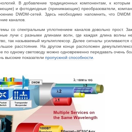
хнологий. В добавление традиционных компонентам, к которым 
ающие) и фотодиодные (принимающие) преобразователи, компани
роению DWDM-сетей. Здесь необходимо напомнить, что DWDM оз
ение каналов.
емы со спектральным уплотнением каналов довольно прост. Зак
нные лучи с разными длинами волн, где каждая длина волны 
тво, так называемый мультиплексор. Далее сигналы усиливаются
льшое расстояние. На другом конце расположен демультиплекс
ме по одному световоду можно одновременно передавать очень бо
ень высокие показатели
пропускной способности
.