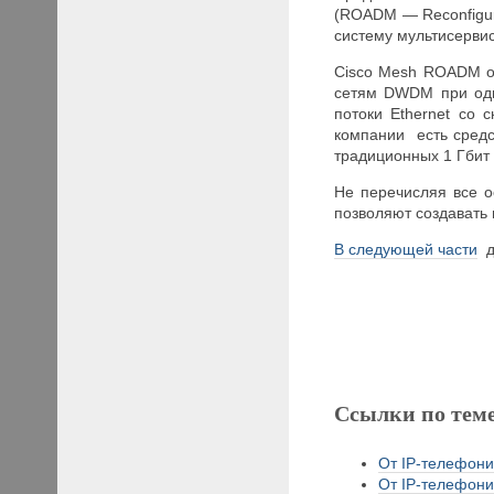
(ROADM — Reconfigura
систему мультисерви
Cisco Mesh ROADM о
сетям DWDM при одно
потоки Ethernet со 
компании есть средс
традиционных 1 Гбит 
Не перечисляя все о
позволяют создавать
В следующей части
д
Ссылки по тем
От IP-телефони
От IP-телефони