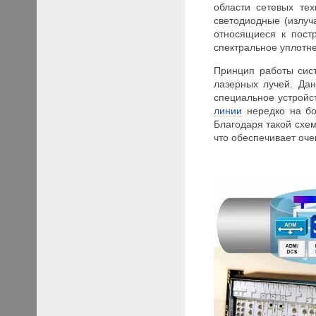
области сетевых те
светодиодные (излуч
относящиеся к пост
спектральное уплотн
Принцип работы сист
лазерных лучей. Да
специальное устройс
линии
нередко на бо
Благодаря такой схе
что обеспечивает оч