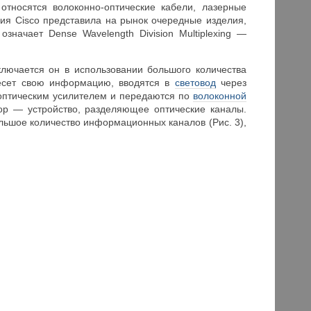
относятся волоконно-оптические кабели, лазерные
я Cisco представила на рынок очередные изделия,
начает Dense Wavelength Division Multiplexing —
лючается он в использовании большого количества
несет свою информацию, вводятся в
световод
через
 оптическим усилителем и передаются по
волоконной
ор — устройство, разделяющее оптические каналы.
льшое количество информационных каналов (Рис. 3),