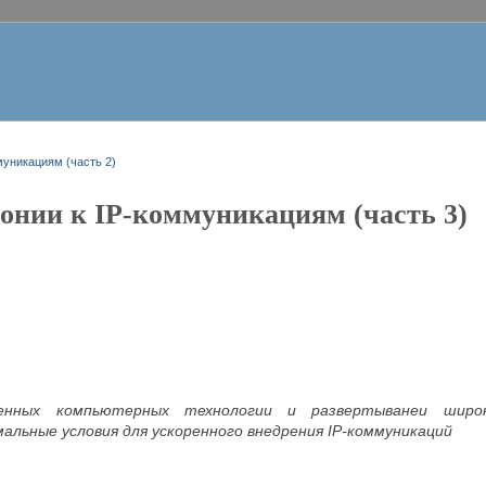
муникациям (часть 2)
онии к IP-коммуникациям (часть 3)
менных компьютерных технологии и развертыванеи широ
альные условия для ускоренного внедрения
IP-коммуникаци
й