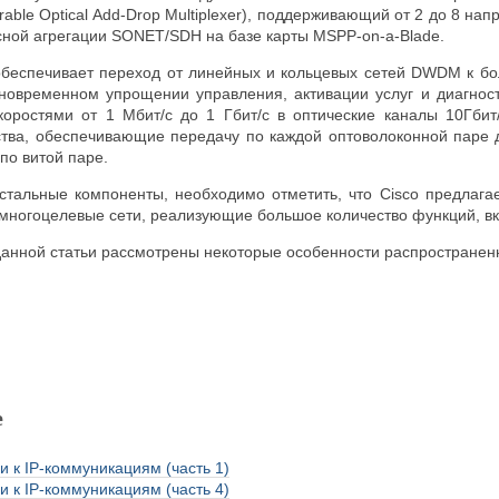
ble Optical Add-Drop Multiplexer), поддерживающий от 2 до 8 на
сной агрегации SONET/SDH на базе карты MSPP-on-a-Blade.
беспечивает переход от линейных и кольцевых сетей DWDM к б
временном упрощении управления, активации услуг и диагностик
скоростями от 1 Мбит/с до 1 Гбит/с в оптические каналы 10Гбит
тва, обеспечивающие передачу по каждой оптоволоконной паре до
по витой паре.
стальные компоненты, необходимо отметить, что Cisco предлаг
 многоцелевые сети, реализующие большое количество функций, 
анной статьи рассмотрены некоторые особенности распространен
е
и к IP-коммуникациям (часть 1)
и к IP-коммуникациям (часть 4)