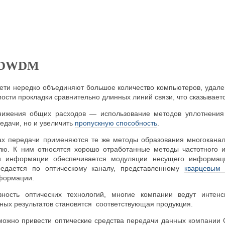
я DWDM
ети нередко объединяют большое количество компьютеров, удален
ости прокладки сравнительно длинных линий связи, что сказываетс
нижения общих расходов — использование методов уплотнения
едачи, но и увеличить
пропускную способность
.
ах передачи применяются те же методы образования многоканал
лю. К ним относятся хорошо отработанные методы частотного и
и информации обеспечивается модуляции несущего информац
редается по оптическому каналу, представленному
кварцевым 
формации.
вность оптических технологий, многие компании ведут интен
ных результатов становятся соответствующая продукция.
можно привести оптические средства передачи данных компании