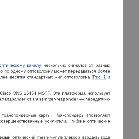
оптическому каналу
нескольких сигналов от разных
его по одному оптоволокну может передаваться более
олее десятка стандартных жил оптоволокна (
Рис. 1
и
Cisco ONS 15454 MSTP. Эта платформа использует
(
transponder
от
trans
mitter-res
ponder
— передатчик-
транспондерные карты, макспондеры (позволяют
совершенствованные усилители, гибкие оптические
емый оптический mesh-мультиплексор ввода/вывода