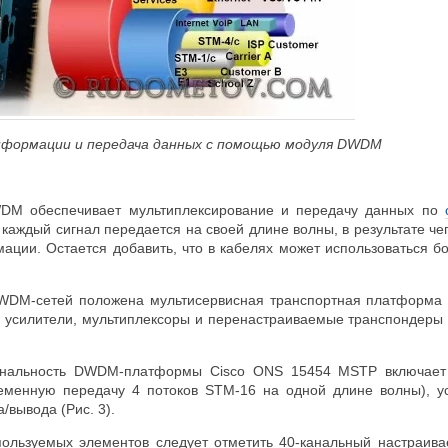
информации и передача данных с помощью модуля
DWDM
WDM обеспечивает мультиплексирование и передачу данных по
 каждый сигнал передается на своей длине волны, в результате ч
ации. Остается добавить, что в кабелях может использоваться б
WDM-сетей положена мультисервисная транспортная платформа 
 усилители, мультиплексоры и перенастраиваемые транспондеры 
ональность DWDM-платформы Cisco ONS 15454 MSTP включает 
ременную передачу 4 потоков STM-16 на одной длине волны), у
/вывода (Рис. 3).
ользуемых элементов следует отметить 40-канальный настраива