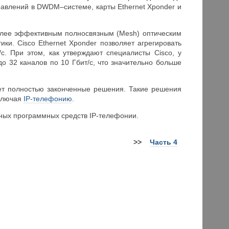
правлений в DWDM–системе, карты Ethernet Xponder и
олее эффективным полносвязным (Mesh) оптическим
и. Cisco Ethernet Xponder позволяет агрегировать
/с. При этом, как утверждают специалисты Cisco, у
 32 каналов по 10 Гбит/с, что значительно больше
ает полностью законченные решения. Такие решения
включая
IP-телефонию
.
ных программных средств IP-телефонии.
>>
Часть 4