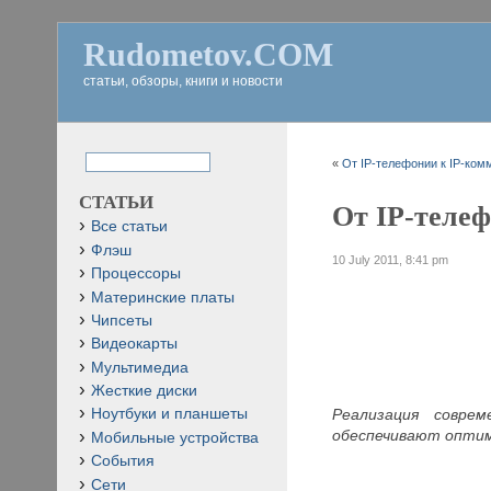
Rudometov.COM
статьи, обзоры, книги и новости
«
От IP-телефонии к IP-ком
СТАТЬИ
От IP-телеф
Все статьи
Флэш
10 July 2011, 8:41 pm
Процессоры
Материнские платы
Чипсеты
Видеокарты
Мультимедиа
Жесткие диски
Реализация совре
Ноутбуки и планшеты
обеспечивают оптим
Мобильные устройства
События
Сети