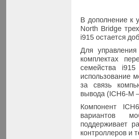
В дополнение к 
North Bridge тр
i915 остается до
Для управления
комплектах пер
семейства i915
использование м
за связь компь
вывода (ICH6-M –
Компонент ICH6
вариантов мо
поддерживает р
контроллеров и т