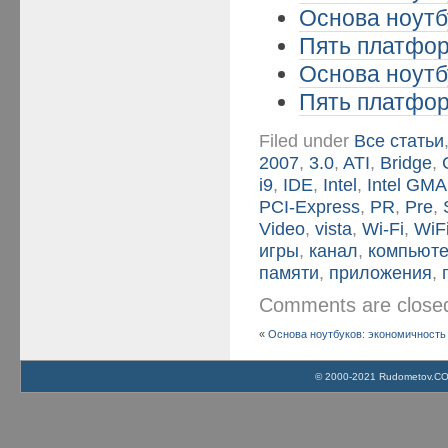
Основа ноутбу
Пять платформ
Основа ноутбу
Пять платформ
Filed under
Все статьи
2007
,
3.0
,
ATI
,
Bridge
,
i9
,
IDE
,
Intel
,
Intel GMA
PCI-Express
,
PR
,
Pre
,
Video
,
vista
,
Wi-Fi
,
WiF
игры
,
канал
,
компьют
памяти
,
приложения
,
Comments are clos
«
Основа ноутбуков: экономичность и
© 2000-2021 Rudometov.COM 