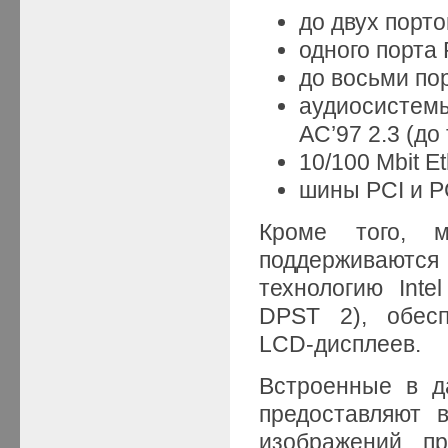
до двух порто
одного порта 
до восьми пор
аудиосистемы
AC’97 2.3 (до
10/100 Mbit E
шины PCI и PC
Кроме того, м
поддерживаются
технологию Intel
DPST 2), обесп
LCD-дисплеев.
Встроенные в д
предоставляют 
изображений п