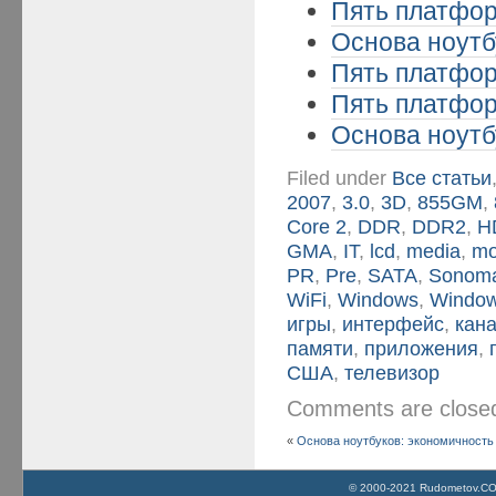
Пять платформ
Основа ноутбу
Пять платформ
Пять платформ
Основа ноутбу
Filed under
Все статьи
2007
,
3.0
,
3D
,
855GM
,
Core 2
,
DDR
,
DDR2
,
H
GMA
,
IT
,
lcd
,
media
,
mo
PR
,
Pre
,
SATA
,
Sonom
WiFi
,
Windows
,
Window
игры
,
интерфейс
,
кан
памяти
,
приложения
,
США
,
телевизор
Comments are clos
«
Основа ноутбуков: экономичность и
© 2000-2021 Rudometov.COM 