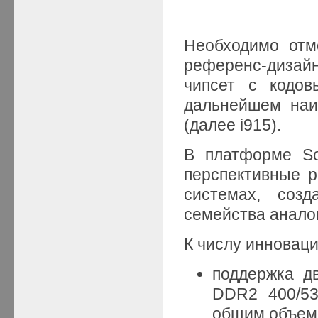
Необходимо отм
референс-диза
чипсет с кодов
дальнейшем наим
(далее i915).
В платформе So
перспективные р
системах, соз
семейства анало
К числу инновац
поддержка д
DDR2 400/53
общим объемо