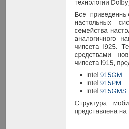
технологии Dolby) 
Все приведенны
настольных си
семейства насто
аналогичного н
чипсета i925. 
средствами нов
чипсета i915, пр
Intel
915GM
Intel
915PM
Intel
915GMS
Структура моб
представлена на 