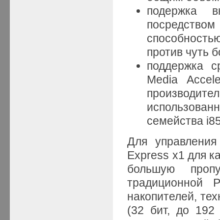
подержка в
посредство
способность
против чуть 
поддержка ср
Media Accel
производит
использован
семейства i85
Для управления
Express x1 для к
большую проп
традиционной P
накопителей, техн
(32 бит, до 192