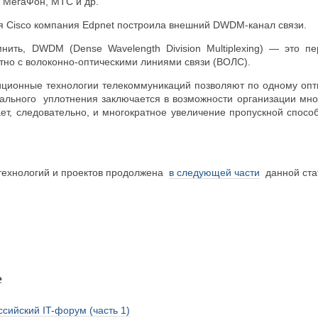
й МегаФон, МТС и др.
я Cisco компания Edpnet построила внешний DWDM-канал связи.
нить, DWDM (Dense Wavelength Division Multiplexing) — это пе
тно с волоконно-оптическими линиями связи (ВОЛС).
диционные технологии телекоммуникаций позволяют по одному опти
рального уплотнения заключается в возможности организации мно
чает, следовательно, и многократное увеличение пропускной спос
технологий и проектов продолжена
в следующей части
данной ста
е
сийский IT-форум (часть 1)