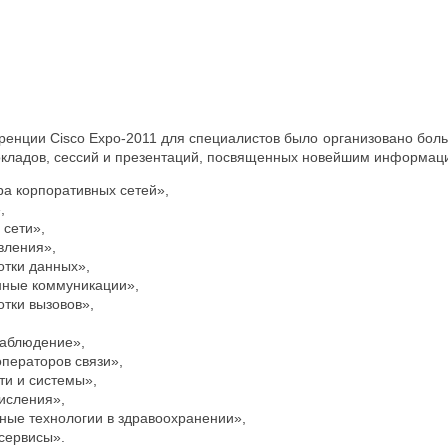
ренции Cisco Expo-2011 для специалистов было организовано бол
окладов, сессий и презентаций, посвященных новейшим информац
а корпоративных сетей»,
,
 сети»,
вления»,
отки данных»,
ные коммуникации»,
тки вызовов»,
,
аблюдение»,
ператоров связи»,
ти и системы»,
исления»,
ые технологии в здравоохранении»,
сервисы».