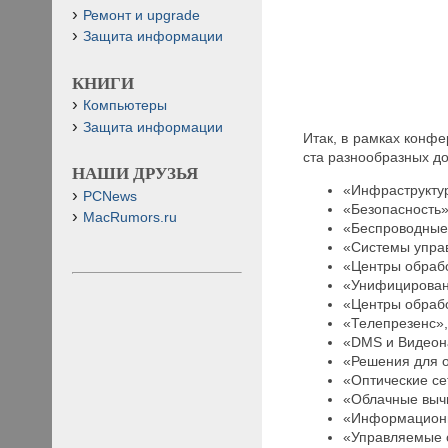
Ремонт и upgrade
Защита информации
КНИГИ
Компьютеры
Защита информации
Итак, в рамках конфе
ста разнообразных д
НАШИ ДРУЗЬЯ
«Инфраструктур
PCNews
«Безопасность»
MacRumors.ru
«Беспроводные
«Системы упра
«Центры обраб
«Унифицирован
«Центры обрабо
«Телепрезенс»
«DMS и Видеон
«Решения для о
«Оптические се
«Облачные выч
«Информационн
«Управляемые 