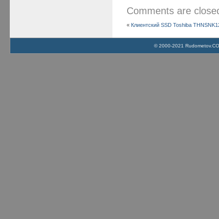
Comments are clos
«
Клиентский SSD Toshiba THNSNK1
© 2000-2021 Rudometov.COM 