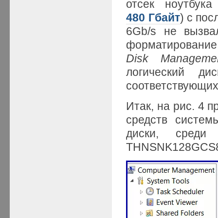
отсек ноутбук
480 Гбайт
) с по
6Gb/s не вызва
форматировани
Disk
Manageme
логический ди
соответствующих
Итак, на рис. 4 
средств систем
диски, среди
THNSNK128GCS8