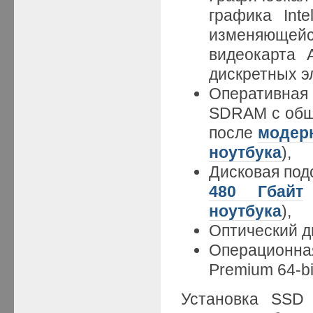
графика Int
изменяющейс
видеокарта
дискретных э
Оперативная
SDRAM с общ
после
модер
ноутбука
),
Дисковая под
480 Гбайт
ноутбука
),
Оптический 
Операционна
Premium 64-bi
Установка SSD