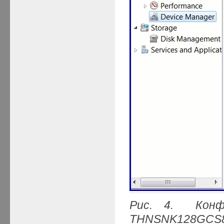
Рис. 4. Конф
THNSNK128
GCS