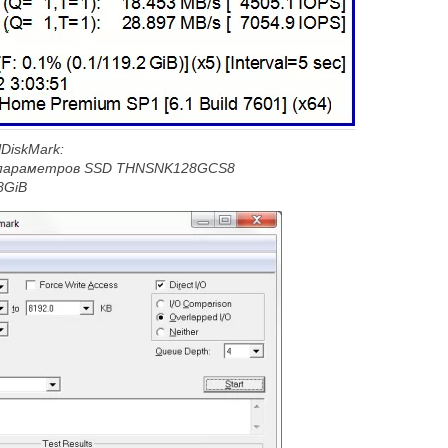
lDiskMark:
 параметров SSD
THNSNK128
GCS8
8
GiB