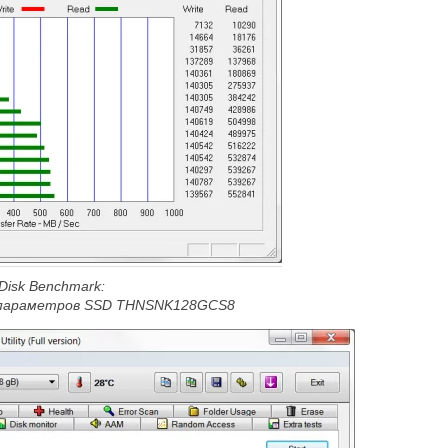
Disk Benchmark:
 параметров SSD
THNSNK128
GCS8