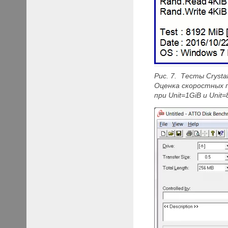
Рис. 7. Тесты Crysta
Оценка скоростных
при
Unit=1
GiB и
Unit=