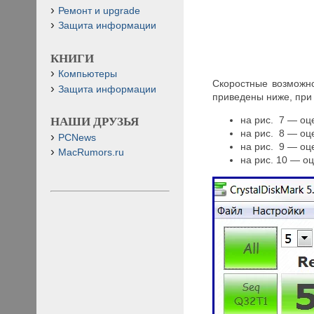
Ремонт и upgrade
Защита информации
КНИГИ
Компьютеры
Скоростные возможн
Защита информации
приведены ниже, при 
на рис. 7 — оц
НАШИ ДРУЗЬЯ
на рис. 8 — оц
PCNews
на рис. 9 — оц
MacRumors.ru
на рис. 10 — о