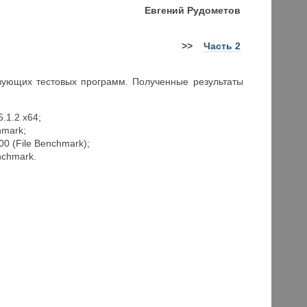
Евгений
Рудометов
>>
Часть 2
ющих тестовых программ. Полученные результаты
.1.2 x64;
hmark;
0 (File Benchmark);
nchmark.