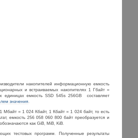
роизводители накопителей информационную емкость
тационарных и встраиваемых накопителях 1 Гбайт =
ых единицах емкость SSD 545s 256GB составляет
елем значения
.
 Мбайт = 1 024 Кбайт, 1 Кбайт = 1 024 байт, то есть
ьтат, емкость 256 058 060 800 байт преобразуется и
обозначаются как GiB, MiB, KiB.
щих тестовых программ. Полученные результаты