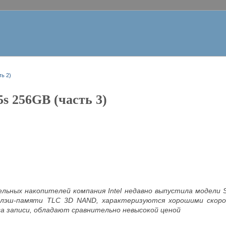
ть 2)
5s 256GB (часть 3)
льных накопителей компания Intel недавно выпустила модели 
флэш-памяти TLC 3D NAND, характеризуются хорошими скор
а записи, обладают сравнительно невысокой ценой