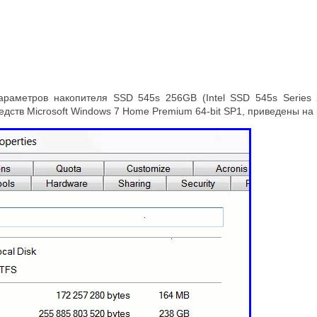
араметров накопителя SSD 545s 256GB (Intel SSD 545s Serie
ств Microsoft Windows 7 Home Premium 64-bit SP1, приведены на р