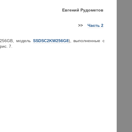
Евгений
Рудометов
>>
Часть 2
s 256GB, модель
SSDSC2KW256G8
), выполненные с
ис. 7.