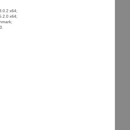
.0.2 x64;
.2.0 x64;
hmark;
0.