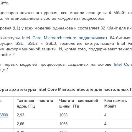
йт/с.
цессоров начального уровня, все модели оснащены 4 Мбайт кэ
, интегрированным в состав каждого из процессоров.
ровня (L1) у всех моделей одинакова и составляет 32 Кбайт для инс
рхитектуры
Intel Core Microarchitecture
поддерживают
64-битные 
укции SSE, SSE2 и SSE3; технологию виртуализации Intel Virtu
ме информационной защиты. И, кроме того, поддерживают техноло
nitor 2.
 первых моделей процессоров, созданных на основе
Intel Cor
це 2.
ры архитектуры Intel Core Microarchitecture для настольных 
в
Тактовая частота
Частота системной
Кэш-память
ядра, ГГц
шины, ГГц
Мбайт
X6800
2,93
1066
4
0
2,66
1066
4