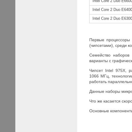
Intel Core 2 Duo E660
Intel Core 2 Duo E640
Intel Core 2 Duo E630
Первые процессоры 
(чипсетами), среди ко
Семейство наборов 
варианты с графичес
Чипсет Intel 975X, 
1066 МГц, технологи
работать параллельн
Данные наборы микро
Что же касается скор
Основные компонент