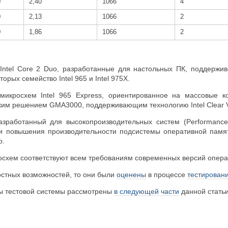
0
2,40
1066
4
0
2,13
1066
2
0
1,86
1066
2
Intel Core 2 Duo, разработанные для настольных ПК, поддержи
торых семейство Intel 965 и Intel 975X.
микросхем Intel 965 Express, ориентированное на массовые к
ким решением GMA3000, поддерживающим технологию Intel Clear V
разработанный для высокопроизводительных систем (Performanc
и повышения производительности подсистемы оперативной памят
о.
схем соответствуют всем требованиям современных версий операц
остных возможностей, то они были
оценены
в процессе
тестирован
ы тестовой системы рассмотрены
в следующей части
данной статьи