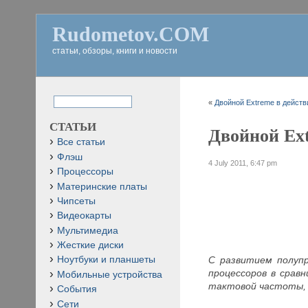
Rudometov.COM
статьи, обзоры, книги и новости
«
Двойной Extreme в действи
СТАТЬИ
Двойной Ext
Все статьи
Флэш
4 July 2011, 6:47 pm
Процессоры
Материнские платы
Чипсеты
Видеокарты
Мультимедиа
Жесткие диски
С развитием полуп
Ноутбуки и планшеты
процессоров в срав
Мобильные устройства
тактовой частоты, 
События
Сети