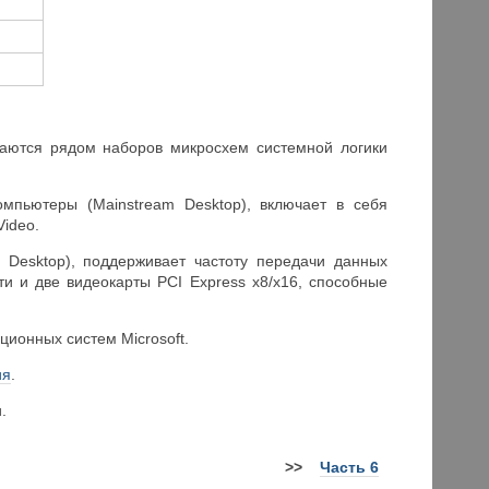
ваются рядом наборов микросхем системной логики
омпьютеры (Mainstream Desktop), включает в себя
ideo.
e Desktop), поддерживает частоту передачи данных
и и две видеокарты PCI Express x8/x16, способные
ионных систем Microsoft.
ия
.
.
>>
Часть 6