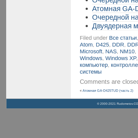
Очередной на
Атомная GA-D
Очередной на
Двуядерная м
Filed under
Все статьи
Atom
,
D425
,
DDR
,
DD
Microsoft
,
NAS
,
NM10
,
Windows
,
Windows XP
компьютер
,
контролл
системы
Comments are clos
«
Атомная GA-D425TUD (часть 2)
© 2000-2021 Rudometov.COM 