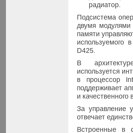
радиатор.
Подсистема опе
двумя модулями
памяти управляют
используемого в
D425.
В архитекту
используется ин
в процессор In
поддерживает ап
и качественного 
За управление 
отвечает единств
Встроенные в с