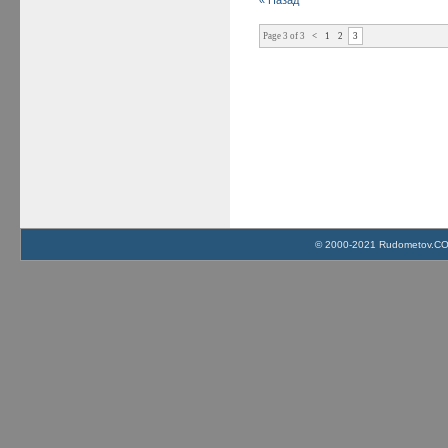
Page 3 of 3
<
1
2
3
© 2000-2021 Rudometov.COM 