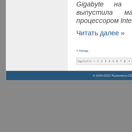
Gigabyte на 
выпустила м
процессором Inte
Читать далее »
« Назад
Page 9 of 14
<
1
2
3
4
5
6
7
8
9
© 2000-2021 Rudometov.COM 