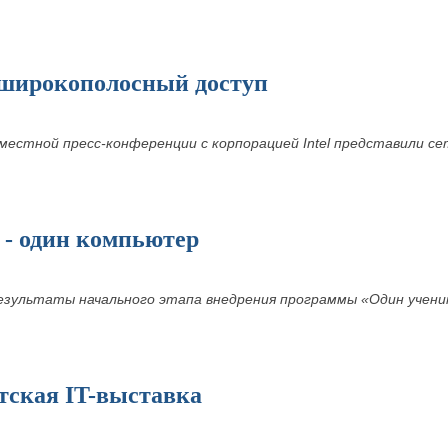
широкополосный доступ
вместной пресс-конференции с корпорацией Intel представили се
 - один компьютер
езультаты начального этапа внедрения программы «Один учени
тская IT-выставка