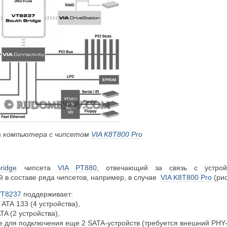
ра компьютера с чипсетом
VIA K8T800 Pro
ridge
чипсета
VIA PT880
, отвечающий за связь с устройс
й в составе ряда чипсетов, например, в случае
VIA K8T800 Pro
(рис
VT8237
поддерживает:
 ATA 133 (4 устройства),
TA (2 устройства),
e для подключения еще 2 SATA-устройств (требуется внешний PHY-