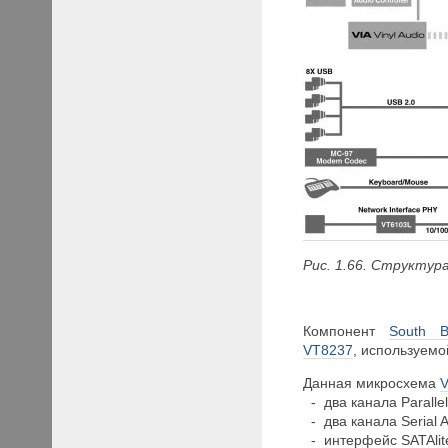
Рис. 1.66. Структу
Компонент
South B
VT8237
, используемо
Данная микросхема
- два канала Parallel
- два канала Serial A
- интерфейс SATAlit