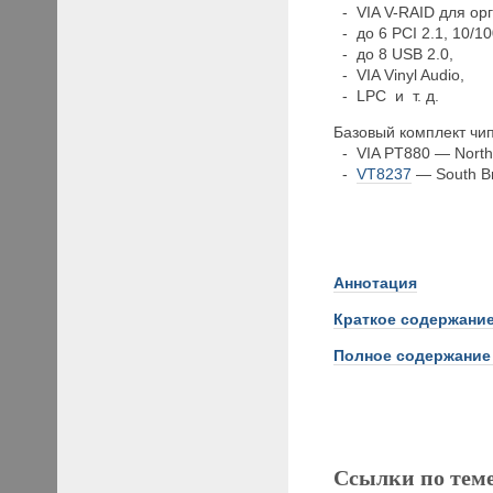
- VIA V-RAID для орг
- до 6 PCI 2.1, 10/10
- до 8 USB 2.0,
- VIA Vinyl Audio,
- LPC и т. д.
Базовый комплект чи
- VIA PT880 — North 
-
VT8237
— South Br
Аннотация
Краткое
содержание
Полное содержание
Ссылки по тем