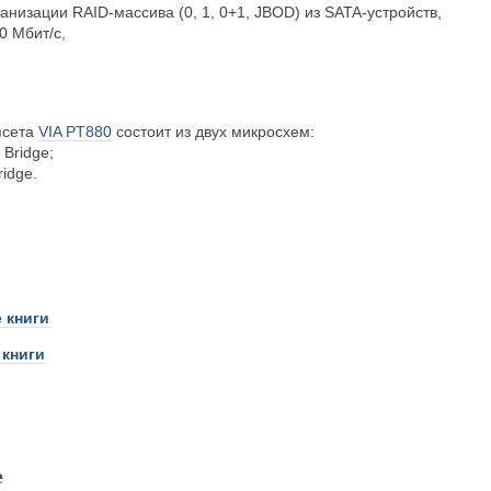
анизации RAID-массива (0, 1, 0+1, JBOD) из SATA-устройств,
0 Мбит/с,
псета
VIA PT880
состоит из двух микросхем:
Bridge;
idge.
 книги
 книги
е