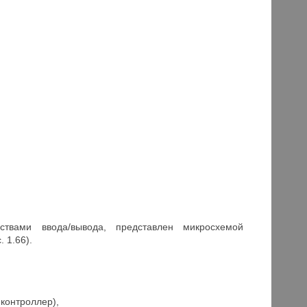
твами ввода/вывода, представлен микросхемой
. 1.66).
контроллер),