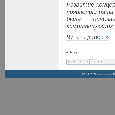
Развитие концеп
появлению пяти
была основ
комплектующих
Читать далее »
« Назад
Page 3 of 7
<
1
2
3
4
5
6
7
>
© 2000-2021 Rudometov.COM 