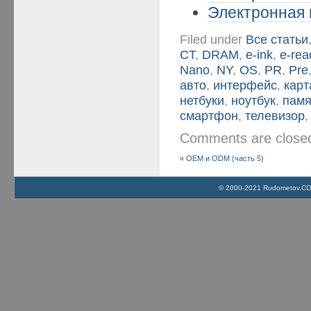
Электронная к
Filed under
Все статьи
CT
,
DRAM
,
e-ink
,
e-rea
Nano
,
NY
,
OS
,
PR
,
Pre
авто
,
интерфейс
,
карт
нетбуки
,
ноутбук
,
памя
смартфон
,
телевизор
Comments are clos
«
OEM и ODM (часть 5)
© 2000-2021 Rudometov.COM 