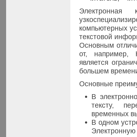
Электронная
узкоспециали
компьютерных ус
текстовой инфор
Основным отличи
от, например,
является ограни
большем времени
Основные преим
В электронн
тексту, пе
временных вы
В одном устр
Электронную 