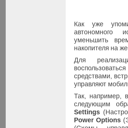
Как уже упом
автономного и
уменьшить вре
накопителя на же
Для реализац
воспользоват
средствами, вст
управляют моби
Так, например, 
следующим обр
Setting
s
(Настро
Power Options
(
(Схемы управл