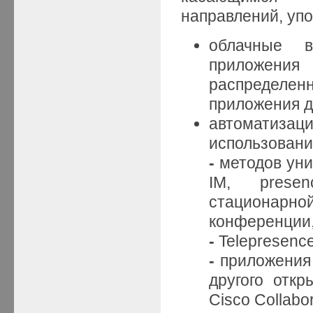
направлений, уп
облачные в
приложени
распределе
приложения д
автоматиза
использован
-
методов уни
IM, presen
стационарной
конференции,
-
Telepresenc
-
приложения 
другого откр
Cisco Collabor