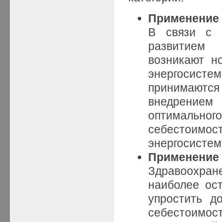
Применение 
В связи с 
развитием 
возникают н
энергосисте
принимаютс
внедрением
оптимально
себестоимо
энергосистем
Применение 
Здравоохране
наиболее ос
упростить д
себестоимос