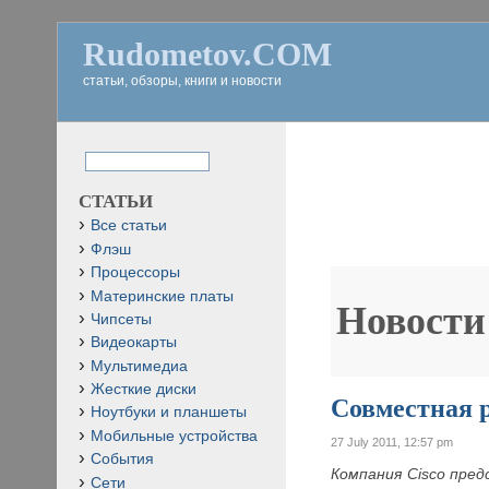
Rudometov.COM
статьи, обзоры, книги и новости
СТАТЬИ
Все статьи
Флэш
Процессоры
Материнские платы
Новости
Чипсеты
Видеокарты
Мультимедиа
Жесткие диски
Совместная р
Ноутбуки и планшеты
Мобильные устройства
27 July 2011, 12:57 pm
События
Компания Cisco пре
Сети