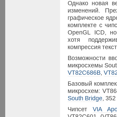
Однако новая в
изменений. Пре
графическое яд
комплекте с чип
OpenGL ICD, но
хотя поддержи
компрессия текс
Возможности вв
микросхемы South
VT82С686B
,
VT8
Базовый комплект
микросхем: VT8
South Bridge
, 352
Чипсет
VIA Apo
VT82C601 (VT8