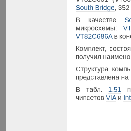
South Bridge
, 352
В качестве
S
микросхемы:
V
VT82C686A
в кон
Комплект, сост
получил наимен
Структура компь
представлена на
В табл.
1.51
пр
чипсетов
VIA
и
Int