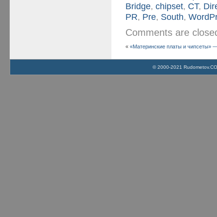
Bridge
,
chipset
,
CT
,
Dir
PR
,
Pre
,
South
,
WordP
Comments are clos
«
«Материнские платы и чипсеты» — 4
© 2000-2021 Rudometov.COM 