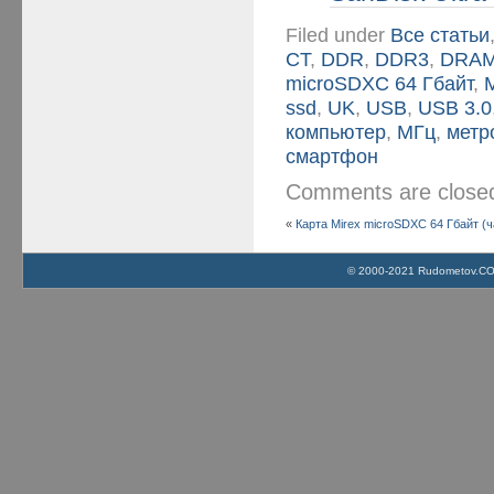
Filed under
Все статьи
CT
,
DDR
,
DDR3
,
DRA
microSDXC 64 Гбайт
,
M
ssd
,
UK
,
USB
,
USB 3.0
компьютер
,
МГц
,
метр
смартфон
Comments are clos
«
Карта Mirex microSDXC 64 Гбайт (ч
© 2000-2021 Rudometov.COM 