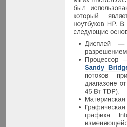
был использов
который являе
ноутбуков HP. В
следующие осно
Дисплей — 
разрешением
Процессор — 
Sandy Bridg
потоков пр
диапазоне от
45 Вт TDP),
Материнская
Графическая
графика Int
изменяющейс