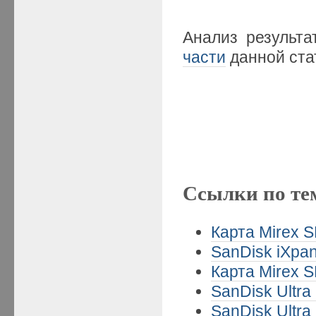
Анализ результ
части
данной ста
Ссылки по те
Карта Mirex S
SanDisk iXpan
Карта Mirex S
SanDisk Ultra
SanDisk Ultra