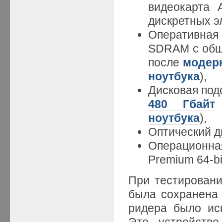
видеокарта
дискретных э
Оперативная
SDRAM с общ
после
модер
ноутбука
),
Дисковая под
480 Гбайт
ноутбука
),
Оптический 
Операционна
Premium 64-bi
При тестировани
была сохранена 
ридера было ис
Это устройств