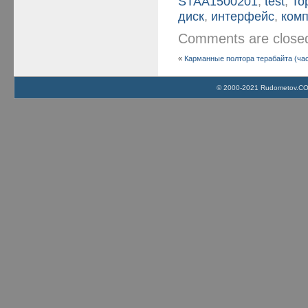
STAA1500201
,
test
,
To
диск
,
интерфейс
,
ком
Comments are clos
«
Карманные полтора терабайта (час
© 2000-2021 Rudometov.COM 